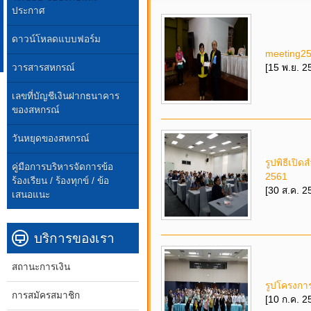
ประกาศ
ดาวน์โหลดแบบฟอร์ม
meeting2
วารสารสหกรณ์
[15 พ.ย. 2
เลขที่บัญชีเงินฝากธนาคาร
ของสหกรณ์
วันหยุดของสหกรณ์
รูปพิธีเปิ
คู่มือการบริหารจัดการข้อ
2561
ร้องเรียน / ร้องทุกข์ / ข้อ
[30 ส.ค. 2
เสนอแนะ
บริการของเรา
สถานะการเงิน
รูปโครงกา
การสมัครสมาชิก
[10 ก.ค. 2