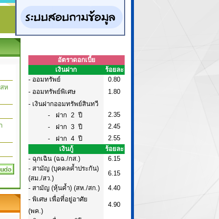
อัตราดอกเบี้ย
เงินฝาก
ร้อยละ
- ออมทรัพย์
0.80
งสห
-
ออมทรัพย์พิเศษ
1.80
- เงินฝากออมทรัพย์สินทวี
2.35
- ฝาก 2 ปี
า
2.45
- ฝาก 3 ปี
2.55
- ฝาก 4 ปี
เงินกู้
ร้อยละ
-
ฉุกเฉิน (ฉฉ./กส.)
6.15
-
สามัญ (บุคคลค้ำประกัน)
6.15
(สม./สว.)
-
สามัญ (หุ้นค้ำ) (สห./สก.)
4.40
-
พิเศษ เพื่อที่อยู่อาศัย
4.90
(พค.)